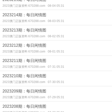
2023澳门正版资料 670288.com
08-04 05:31
2023214期：每日闲情图
2023澳门正版资料 670288.com
08-03 05:31
2023213期：每日闲情图
2023澳门正版资料 670288.com
08-02 05:31
2023212期：每日闲情图
2023澳门正版资料 670288.com
08-01 05:31
2023211期：每日闲情图
2023澳门正版资料 670288.com
07-31 05:31
2023210期：每日闲情图
2023澳门正版资料 670288.com
07-30 05:31
2023209期：每日闲情图
2023澳门正版资料 670288.com
07-29 05:31
2023208期：每日闲情图