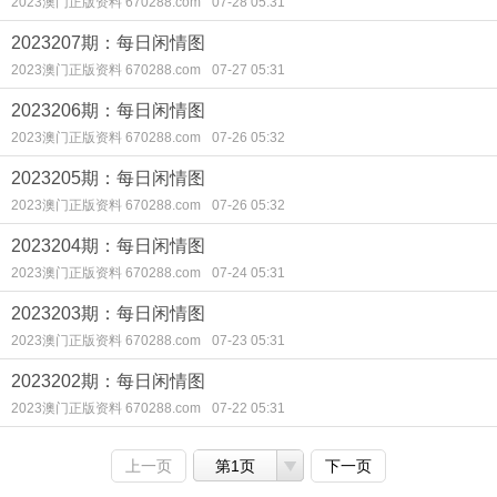
2023澳门正版资料 670288.com
07-28 05:31
2023207期：每日闲情图
2023澳门正版资料 670288.com
07-27 05:31
2023206期：每日闲情图
2023澳门正版资料 670288.com
07-26 05:32
2023205期：每日闲情图
2023澳门正版资料 670288.com
07-26 05:32
2023204期：每日闲情图
2023澳门正版资料 670288.com
07-24 05:31
2023203期：每日闲情图
2023澳门正版资料 670288.com
07-23 05:31
2023202期：每日闲情图
2023澳门正版资料 670288.com
07-22 05:31
上一页
第1页
下一页